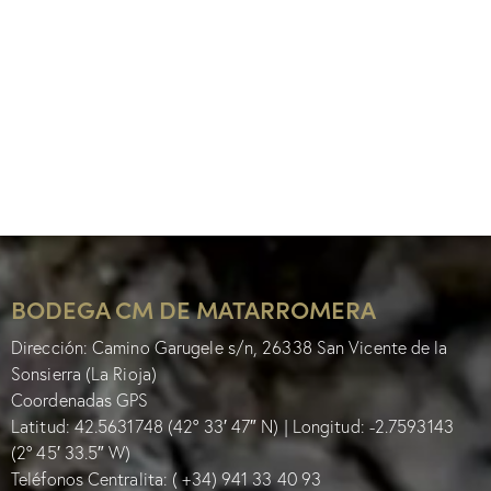
BODEGA CM DE MATARROMERA
Dirección: Camino Garugele s/n, 26338 San Vicente de la
Sonsierra (La Rioja)
Coordenadas GPS
Latitud: 42.5631748 (42° 33′ 47″ N) | Longitud: -2.7593143
(2° 45′ 33.5″ W)
Teléfonos Centralita:
( +34) 941 33 40 93