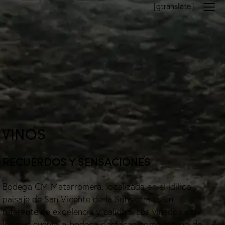
[gtranslate]
VINOS
RECUERDOS Y SENSACIONES
Bodega CM Matarromera, localizada en el idílico
paisaje de San Vicente de la Sonsierra es un
referente de excelencia y calidad. Los viñedos con
los que cuenta a bodega destacan como alguno de