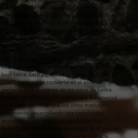
los mejores de toda la región, gracias a su
privilegiada ubicación y a las cuidadas prácticas
agrícolas que se llevan a cabo en ellos. Aquí, el
terroir se manifiesta en su máxima expresión,
otorgando a las uvas, una singularidad y carácter
únicos.
Uno de los secretos que distingue a la bodega es
su calado subterráneo, un auténtico tesoro oculto
bajo tierra. Este espacio, con capacidad para
2.000 barricas, se convierte en el escenario
perfecto para la crianza de los vinos de forma
natural. La temperatura constante y la humedad
controlada permiten que los vinos maduren
lentamente, desarrollando una complejidad
aromática y una elegancia envidiables. La
tecnología más avanzada se integra en el proceso
de elaboración, potenciando la precisión y la