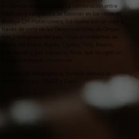
excelencia en cada etapa. La combinación entre
tradición y vanguardia se fusionan en los vinos de
Bodega CM Matarromera, los cuales son un viaje a
través de siete de las Denominaciones de Origen
más prestigiosas del país. Vinos procedentes de
Ribera del Duero, Rueda, Cigales, Toro, Ribeiro,
Rías Baixas y, por supuesto, Rioja, que recogen un
impagable legado vitivinícola.
Bodega CM Matarromera, también elabora la
familia de vinos OINOZ y Garu.