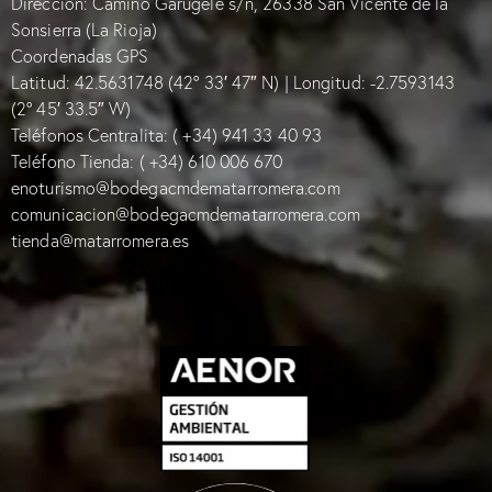
Dirección: Camino Garugele s/n, 26338 San Vicente de la
Sonsierra (La Rioja)
Coordenadas GPS
Latitud: 42.5631748 (42° 33′ 47″ N) | Longitud: -2.7593143
(2° 45′ 33.5″ W)
Teléfonos Centralita:
( +34) 941 33 40 93
Teléfono Tienda:
( +34) 610 006 670
enoturismo@bodegacmdematarromera.com
comunicacion@bodegacmdematarromera.com
tienda@matarromera.es