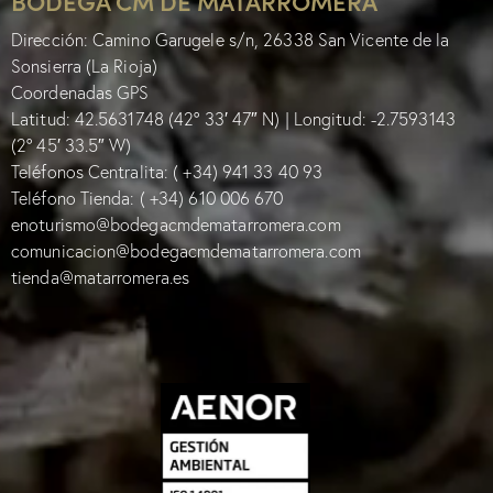
BODEGA CM DE MATARROMERA
Dirección: Camino Garugele s/n, 26338 San Vicente de la
Sonsierra (La Rioja)
Coordenadas GPS
Latitud: 42.5631748 (42° 33′ 47″ N) | Longitud: -2.7593143
(2° 45′ 33.5″ W)
Teléfonos Centralita:
( +34) 941 33 40 93
Teléfono Tienda:
( +34) 610 006 670
enoturismo@bodegacmdematarromera.com
comunicacion@bodegacmdematarromera.com
tienda@matarromera.es