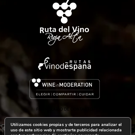
FORMULARIO DE CONTACTO
Utilizamos cookies propias y de terceros para analizar el
uso de este sitio web y mostrarte publicidad relacionada
© 2024 Bodega CM de Matarromera | Condiciones