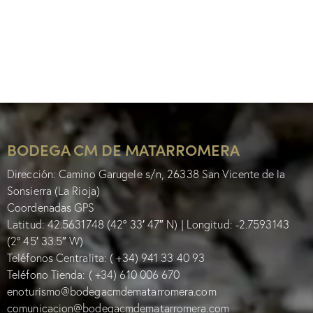
BODEGA CM DE MATARROMERA
Dirección: Camino Garugele s/n, 26338 San Vicente de la
Sonsierra (La Rioja)
Coordenadas GPS
Latitud: 42.5631748 (42° 33′ 47″ N) | Longitud: -2.7593143
(2° 45′ 33.5″ W)
Teléfonos Centralita:
( +34) 941 33 40 93
Teléfono Tienda:
( +34) 610 006 670
enoturismo@bodegacmdematarromera.com
comunicacion@bodegacmdematarromera.com