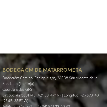
BODEGA CM DE MATARROMERA
Dirección: Camino Garugele s/n, 26338 San Vicente de la
Sonsierra (La Rioja)
Coordenadas GPS
Latitud: 42.5631748 (42° 33′ 47″ N) | Longitud: -2.7593143
(2° 45′ 33.5″ W)
Teléfonos Centralita:
( +34) 941 33 40 93